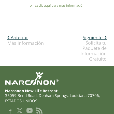
o haz clic aquí para más información
Anterior
Siguiente
Solicita tu
Más Información
Paquete de
Información
Gratuito
®
Narconon New Life Retreat
35059 Bend Road
,
Denham Springs
,
Louisiana
70706
,
ESTADOS UNIDOS