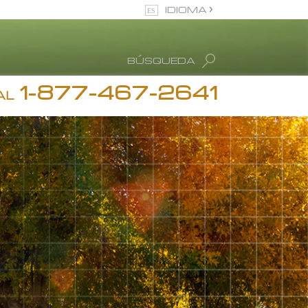
IDIOMA
Inglés
BÚSQUEDA
Español
1-877-467-2641
stimonios
AL
diction
 Ronald Hubbard