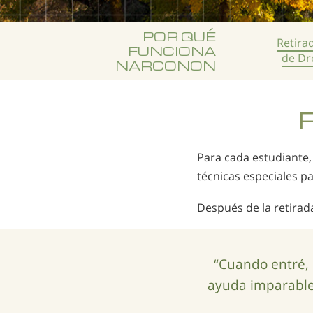
POR QUÉ
Retira
FUNCIONA
de Dr
NARCONON
R
Para cada estudiante, 
técnicas especiales p
Después de la retirad
“Cuando entré, 
ayuda imparable,