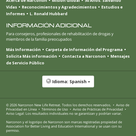
Acerca de Narconon
Misión Global
50 Años: Salvando
Vidas
Reconocimientos y Agradecimientos
Estudios e
Informes
L. Ronald Hubbard
INFORMACIÓN ADICIONAL
Para consejeros, profesionales de rehabilitación de drogas y
miembros de la familia preocupados
Más Información
Carpeta de Información del Programa
Solicita Más información
Contacta a Narconon
Mensajes
de Servicio Público
Idioma:
Spanish
© 2026
Narconon New Life Retreat
. Todos los derechos reservados.
•
Aviso de
Privacidad en Línea
•
Términos de Uso
•
Aviso de Prácticas de Privacidad
•
Aviso Legal: Los resultados individuales no se garantizan y podrían variar.
Narconon y el logotipo de Narconon son marcas registradas propiedad de
Association for Better Living and Education International y se usan con su
permiso.