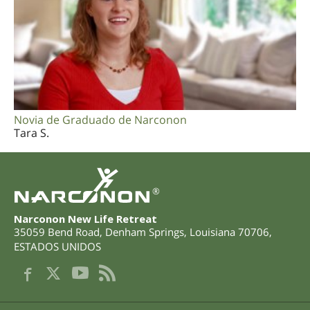
Novia de Graduado de Narconon
Tara S.
®
Narconon New Life Retreat
35059 Bend Road
,
Denham Springs
,
Louisiana
70706
,
ESTADOS UNIDOS