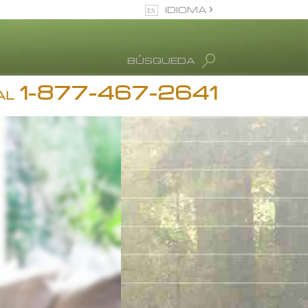
IDIOMA
Inglés
BÚSQUEDA
Español
1-877-467-2641
stimonios
AL
diction
 Ronald Hubbard