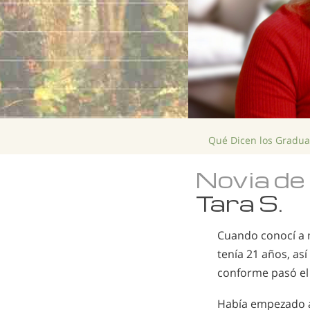
Qué Dicen los Gradu
Novia de
Tara S.
Cuando conocí a m
tenía 21 años, as
conforme pasó el
Había empezado a