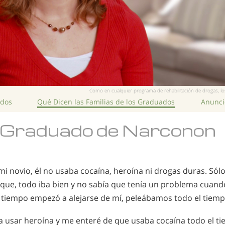
Como en cualquier programa de rehabilitación de drogas, los
ados
Qué Dicen las Familias de los Graduados
Anuncio
 Graduado de Narconon
i novio, él no usaba cocaína, heroína ni drogas duras. Sól
í que, todo iba bien y no sabía que tenía un problema cuando
 tiempo empezó a alejarse de mí, peleábamos todo el tiem
 usar heroína y me enteré de que usaba cocaína todo el t