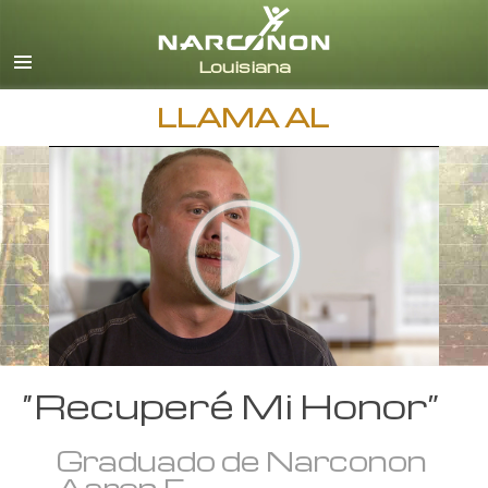
Inglés
Español
LLAMA AL
“Recuperé Mi Honor”
Graduado de Narconon
Aaron F.