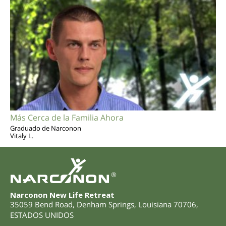
Más Cerca de la Familia Ahora
Graduado de Narconon
Vitaly L.
®
Narconon New Life Retreat
35059 Bend Road
,
Denham Springs
,
Louisiana
70706
,
ESTADOS UNIDOS